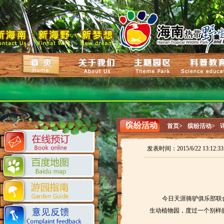
缤纷活动
首页>
缤纷活动>
发表时间：2015/6/22 13:12:
今日天涯骑驴俱乐部联
生动植物园，度过一个别样