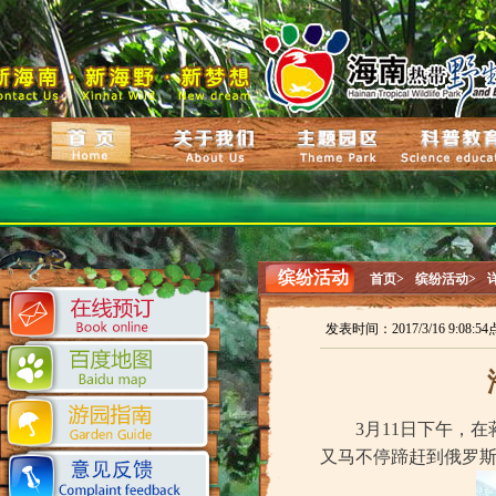
缤纷活动
首页>
缤纷活动>
发表时间：2017/3/16 9:08:
3月11日下午，
在
又马不停蹄赶到俄罗斯圣