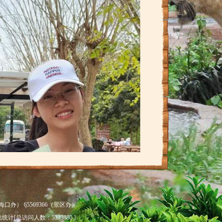
海口办） 65569366（景区办）
站统计[总访问人数：
5333880 ]