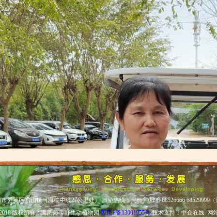
英区东山镇（海榆中线27公里处） 旅游热线：（86）0898-68526666 68529999（
2-2018 版权所有：海南热带野生动植物园
琼ICP备13001955号
技术支持：中企在线 网