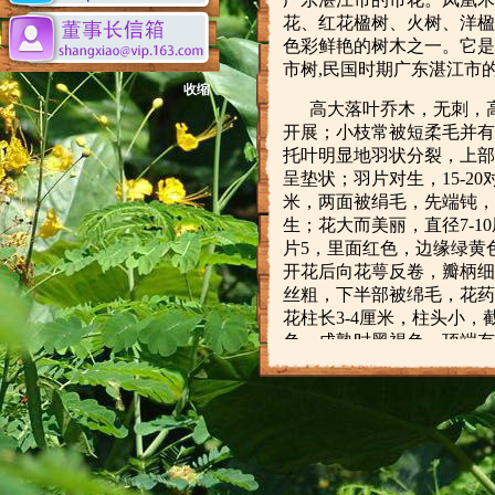
花、红花楹树、火树、洋楹
色彩鲜艳的树木之一。它是
市树,民国时期广东湛江市
收缩
高大落叶乔木，无刺，
开展；小枝常被短柔毛并有
托叶明显地羽状分裂，上部
呈垫状；羽片对生，15-20
米，两面被绢毛，先端钝，
生；花大而美丽，直径7-1
片5，里面红色，边缘绿黄色
开花后向花萼反卷，瓣柄细
丝粗，下半部被绵毛，花药
花柱长3-4厘米，柱头小，截
色，成熟时黑褐色，顶端有
约15毫米，宽约7毫米。花期6
药用
：
性味：树皮：甘、淡、寒。
效用：树皮：平肝潜阳，解
用法用量：内服：煎汤，3