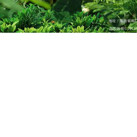
毒性：花和种子有毒。小孩
的水提取物对猫和猴有催吐
分不明。花含类胡萝卜素。种子
地址：海南省海口市秀
（erythritol）、白矢
版权所有© 201
[3]
状。
观赏价值
凤凰树树冠高大，花期花红
取名凤凰木。是著名的热带
凤凰木是非洲马达加斯加
四川攀枝花市的市树。
在我国南方城市的植物园和
行道树：行道绿化树在夏季
遮荫树：在盛夏7～8厘米胸
分枝较多，树冠中间与边缘
裸露处低3℃，最大低6℃
10%～20%。