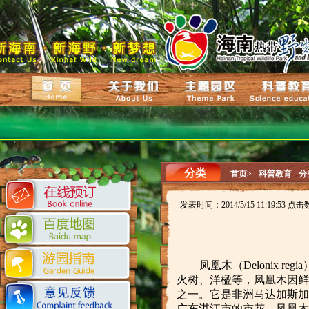
分类
首页>
科普教育
分
发表时间：2014/5/15 11:19:53 点击
凤凰木（Delonix 
火树、洋楹等，凤凰木因鲜
之一。它是非洲马达加斯加
广东湛江市的市花。
凤凰木