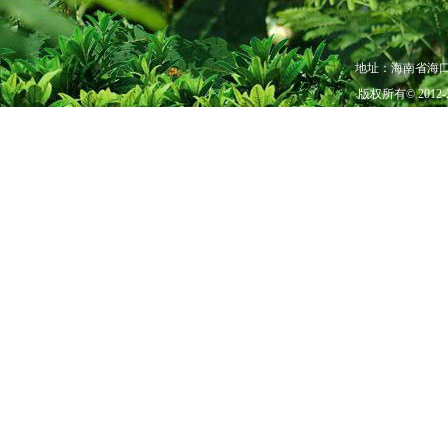
英名： Sun Bear
别名： 狗熊、太阳熊
地址：海南省海口市秀
版权所有© 201
分布： 我国云南及东南亚
分类地位
门：脊索动物门 Chordata
亚门：脊椎动物亚门 Vertebr
纲：哺乳纲 Mammalia
目：食肉目 Carnivora
科：熊科 Ursidae
亚科：熊亚科 Ursinae
属：马来熊属 Helarctos
种：马来熊 H.malayanus