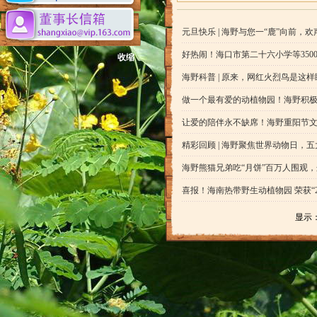
元旦快乐 | 海野与您一“鹿”向前，
好热闹！海口市第二十六小学等350
收缩
海野科普 | 原来，网红火烈鸟是这
做一个最有爱的动植物园！海野积
让爱的陪伴永不缺席！海野重阳节文
精彩回顾 | 海野聚焦世界动物日，
海野熊猫兄弟吃“月饼”百万人围观
喜报！海南热带野生动植物园 荣获“
显示： 3